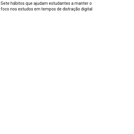
Sete hábitos que ajudam estudantes a manter o
foco nos estudos em tempos de distração digital
ssuntos
iversos
590
iss
142
es, Pais e Filhos
136
sportes
115
aúde
96
riosidades
91
ecnologia
84
trevistas
71