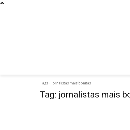
Curiosidades
Design
Dinheiro
Diversos
Esportes
Tags
Jornalistas mais bonitas
Tag:
jornalistas mais b