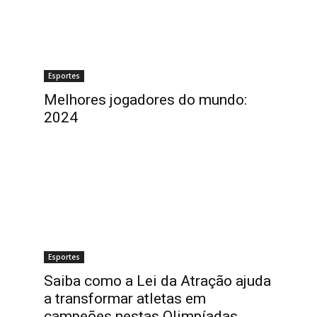
Esportes
Melhores jogadores do mundo:
2024
Esportes
Saiba como a Lei da Atração ajuda
a transformar atletas em
campeões nestas Olimpíadas