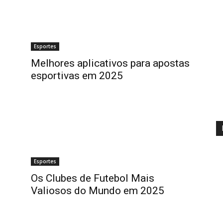
Esportes
Melhores aplicativos para apostas
esportivas em 2025
Esportes
Os Clubes de Futebol Mais
Valiosos do Mundo em 2025