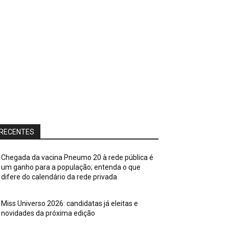
RECENTES
Chegada da vacina Pneumo 20 à rede pública é
um ganho para a população; entenda o que
difere do calendário da rede privada
Miss Universo 2026: candidatas já eleitas e
novidades da próxima edição