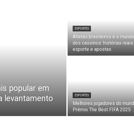
ESPORTES
Atletas brasileiros e o mund
dos cassinos: histórias reais
esporte e apostas
ais popular em
ta levantamento
ESPORTES
Melhores jogadores do mund
Prêmio The Best FIFA 2025