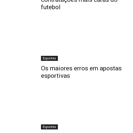
futebol
Esportes
Os maiores erros em apostas
esportivas
Esportes