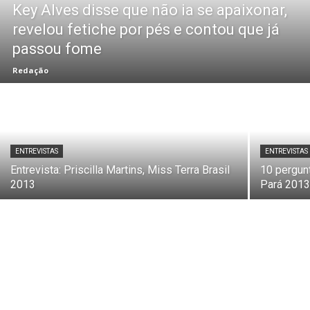
Key Alves disse que não ia se apaixonar,
revelou fetiche por pés e contou que já
passou fome
Redação
ENTREVISTAS
ENTREVISTAS
Entrevista: Priscilla Martins, Miss Terra Brasil
10 pergunt
2013
Pará 201