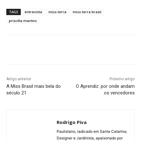
TAGS
entrevista
miss terra
miss terra brasil
priscilla martins
Artigo anterior
Próximo artigo
A Miss Brasil mais bela do
O Aprendiz: por onde andam
século 21
os vencedores
Rodrigo Piva
Paulistano, radicado em Santa Catarina;
Designer e Jardinista, apaixonado por