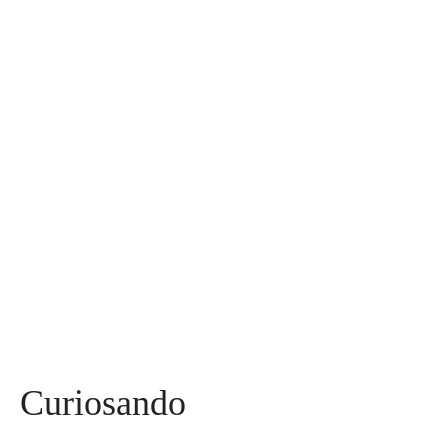
Assuntos
Diversos
590
Miss
142
Mães, Pais e Filhos
136
Esportes
115
Saúde
96
Curiosidades
91
Tecnologia
84
Entrevistas
71
Curiosando