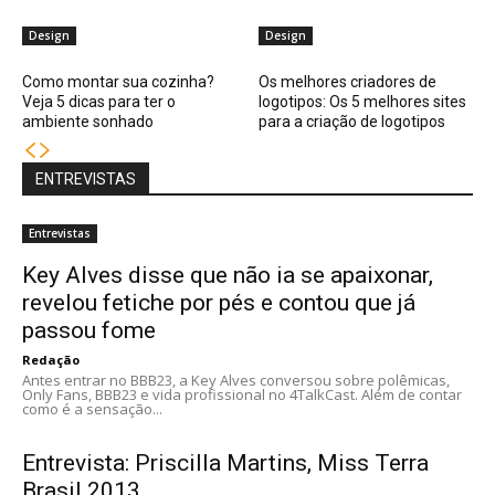
Design
Design
Como montar sua cozinha?
Os melhores criadores de
Veja 5 dicas para ter o
logotipos: Os 5 melhores sites
ambiente sonhado
para a criação de logotipos
ENTREVISTAS
Entrevistas
Key Alves disse que não ia se apaixonar,
revelou fetiche por pés e contou que já
passou fome
Redação
Antes entrar no BBB23, a Key Alves conversou sobre polêmicas,
Only Fans, BBB23 e vida profissional no 4TalkCast. Além de contar
como é a sensação...
Entrevista: Priscilla Martins, Miss Terra
Brasil 2013