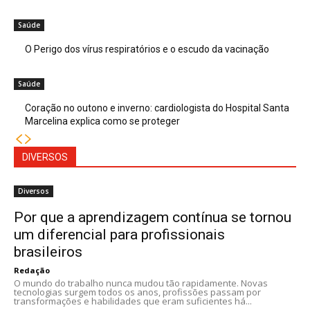
Saúde
O Perigo dos vírus respiratórios e o escudo da vacinação
Saúde
Coração no outono e inverno: cardiologista do Hospital Santa
Marcelina explica como se proteger
DIVERSOS
Diversos
Por que a aprendizagem contínua se tornou
um diferencial para profissionais
brasileiros
Redação
O mundo do trabalho nunca mudou tão rapidamente. Novas
tecnologias surgem todos os anos, profissões passam por
transformações e habilidades que eram suficientes há...