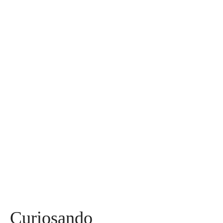
Fatima Bosch é a Miss Universo 2025; brasileira parou no TOP
30
Assuntos
Diversos
590
Miss
142
Mães, Pais e Filhos
136
Esportes
115
Saúde
96
Curiosidades
91
Tecnologia
84
Entrevistas
71
Curiosando