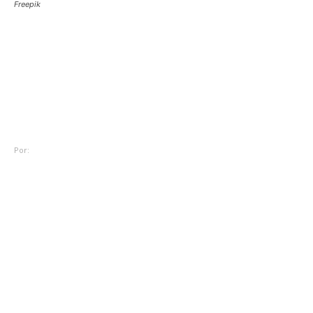
Freepik
Curiosidades
Curiosidades do trânsito: top
5 infrações mais cometidas
no Brasil
Por:
Redação