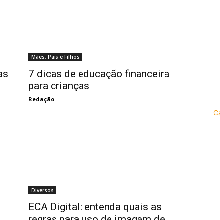
Mães, Pais e Filhos
as
7 dicas de educação financeira
para crianças
Redação
C
Diversos
ECA Digital: entenda quais as
regras para uso de imagem de