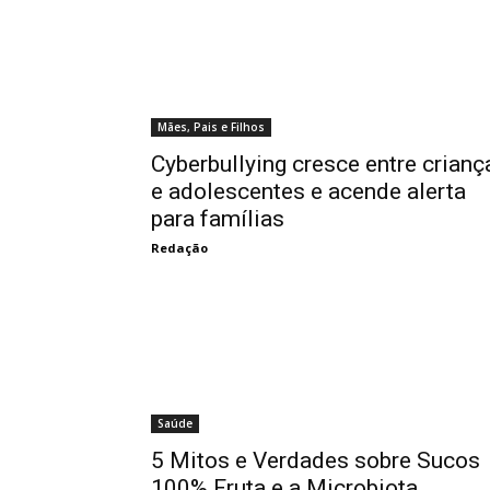
Mães, Pais e Filhos
Cyberbullying cresce entre crianç
e adolescentes e acende alerta
para famílias
Redação
Saúde
5 Mitos e Verdades sobre Sucos
100% Fruta e a Microbiota