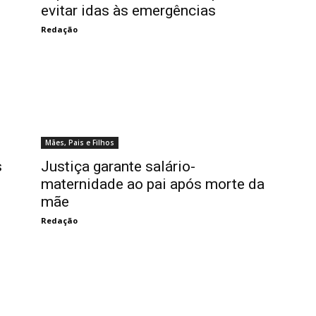
evitar idas às emergências
Redação
Mães, Pais e Filhos
s
Justiça garante salário-
maternidade ao pai após morte da
mãe
Redação