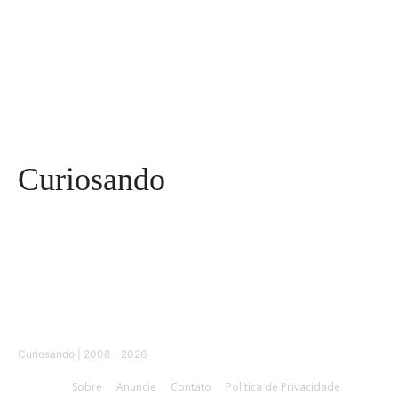
Curiosidades
91
Tecnologia
84
Entrevistas
71
Curiosando
Curiosando | 2008 - 2026
Sobre
Anuncie
Contato
Política de Privacidade