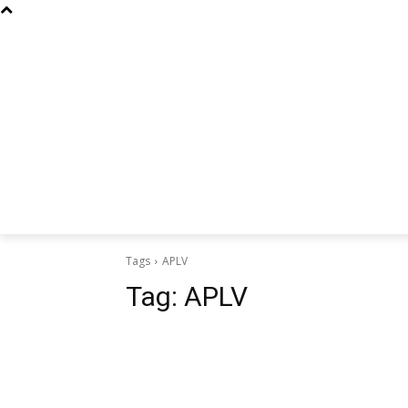
Curiosidades
Design
Dinheiro
Diversos
Esportes
Tags
APLV
Tag:
APLV