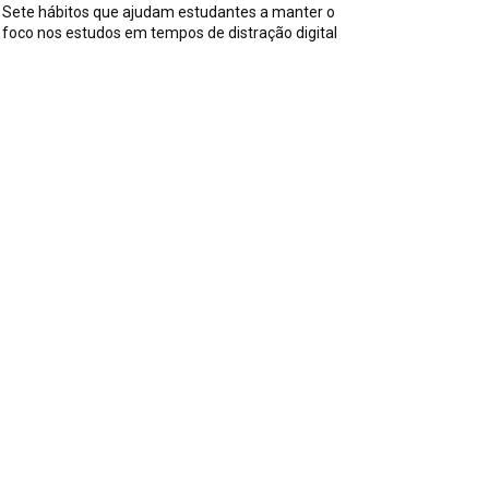
Sete hábitos que ajudam estudantes a manter o
foco nos estudos em tempos de distração digital
ssuntos
iversos
590
iss
142
es, Pais e Filhos
136
sportes
115
aúde
96
riosidades
91
ecnologia
84
trevistas
71