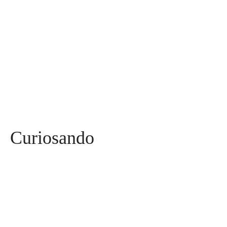
Mães, Pais e Filhos
136
Esportes
115
Saúde
96
Curiosidades
91
Tecnologia
84
Entrevistas
71
Curiosando