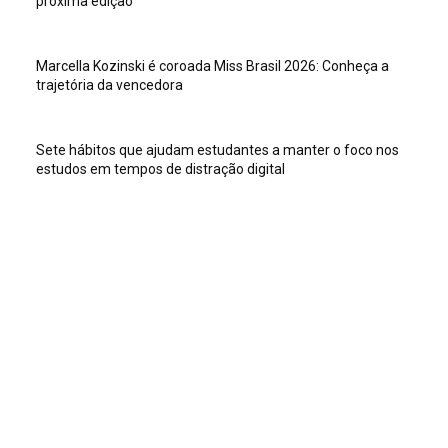
próxima edição
Marcella Kozinski é coroada Miss Brasil 2026: Conheça a
trajetória da vencedora
Sete hábitos que ajudam estudantes a manter o foco nos
estudos em tempos de distração digital
Veja isso
Sete hábitos que ajudam estudantes a manter o foco nos
estudos em tempos de distração digital
Dia Mundial do TDAH destaca como a postura dos adultos
ajuda crianças a superar crises