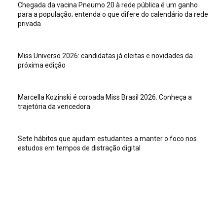
Chegada da vacina Pneumo 20 à rede pública é um ganho
para a população; entenda o que difere do calendário da rede
privada
Miss Universo 2026: candidatas já eleitas e novidades da
próxima edição
Marcella Kozinski é coroada Miss Brasil 2026: Conheça a
trajetória da vencedora
Sete hábitos que ajudam estudantes a manter o foco nos
estudos em tempos de distração digital
Veja isso
Sete hábitos que ajudam estudantes a manter o foco nos
estudos em tempos de distração digital