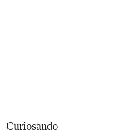
Assuntos
Diversos
590
Miss
142
Mães, Pais e Filhos
136
Esportes
115
Saúde
96
Curiosidades
91
Tecnologia
84
Entrevistas
71
Curiosando