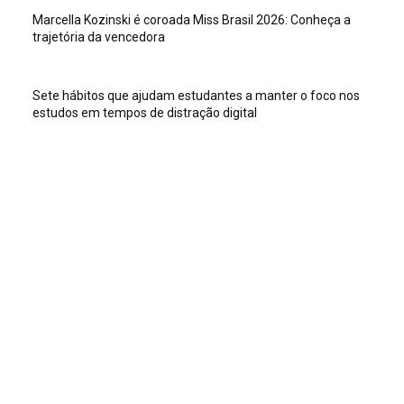
Marcella Kozinski é coroada Miss Brasil 2026: Conheça a
trajetória da vencedora
Sete hábitos que ajudam estudantes a manter o foco nos
estudos em tempos de distração digital
Veja isso
Sete hábitos que ajudam estudantes a manter o foco nos
estudos em tempos de distração digital
Dia Mundial do TDAH destaca como a postura dos adultos
ajuda crianças a superar crises
Exaustão materna e estresse crônico podem acelerar o
envelhecimento biológico em até 10 anos