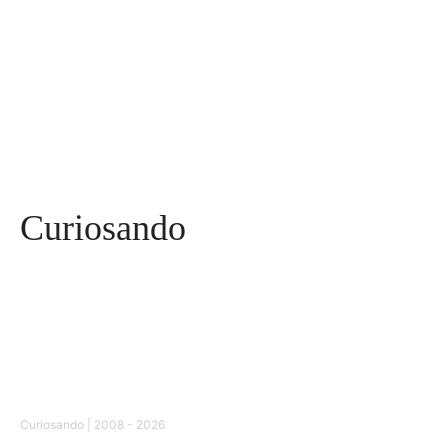
Saúde
96
Curiosidades
91
Tecnologia
84
Entrevistas
71
Curiosando
Curiosando | 2008 - 2026