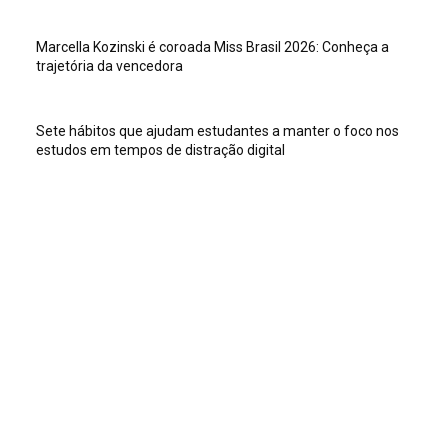
Marcella Kozinski é coroada Miss Brasil 2026: Conheça a
trajetória da vencedora
Sete hábitos que ajudam estudantes a manter o foco nos
estudos em tempos de distração digital
Veja isso
Sete hábitos que ajudam estudantes a manter o foco nos
estudos em tempos de distração digital
Dia Mundial do TDAH destaca como a postura dos adultos
ajuda crianças a superar crises
Exaustão materna e estresse crônico podem acelerar o