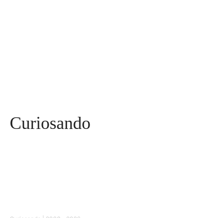
Esportes
115
Saúde
96
Curiosidades
91
Tecnologia
84
Entrevistas
71
Curiosando