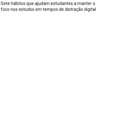
Sete hábitos que ajudam estudantes a manter o
foco nos estudos em tempos de distração digital
ssuntos
iversos
590
iss
142
es, Pais e Filhos
136
sportes
115
aúde
96
riosidades
91
ecnologia
84
trevistas
71