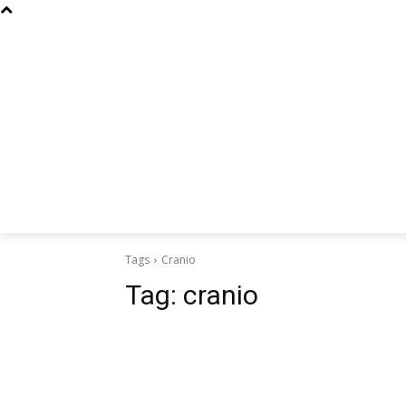
Curiosidades
Design
Dinheiro
Diversos
Esportes
Tags
Cranio
Tag:
cranio