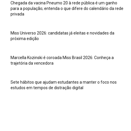
Chegada da vacina Pneumo 20 à rede pública é um ganho
para a população; entenda o que difere do calendário da rede
privada
Miss Universo 2026: candidatas já eleitas e novidades da
próxima edição
Marcella Kozinski é coroada Miss Brasil 2026: Conheça a
trajetória da vencedora
Sete hábitos que ajudam estudantes a manter o foco nos
estudos em tempos de distração digital
Veja isso
Sete hábitos que ajudam estudantes a manter o foco nos
estudos em tempos de distração digital