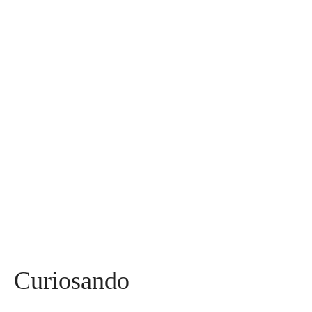
Assuntos
Diversos
590
Miss
142
Mães, Pais e Filhos
136
Esportes
115
Saúde
96
Curiosidades
91
Tecnologia
84
Entrevistas
71
Curiosando