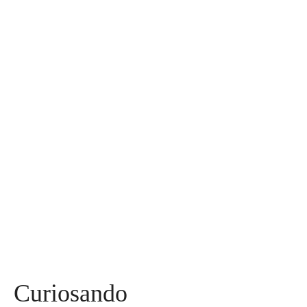
30
Assuntos
Diversos
590
Miss
142
Mães, Pais e Filhos
136
Esportes
115
Saúde
96
Curiosidades
91
Tecnologia
84
Entrevistas
71
Curiosando