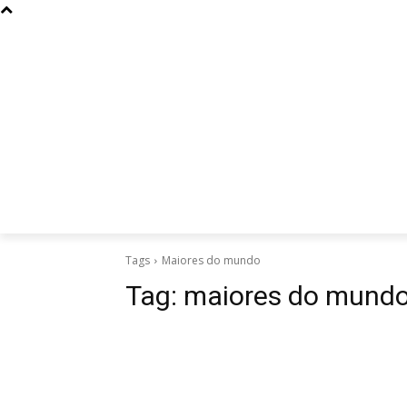
Curiosidades
Design
Dinheiro
Diversos
Esportes
Tags
Maiores do mundo
Tag:
maiores do mund