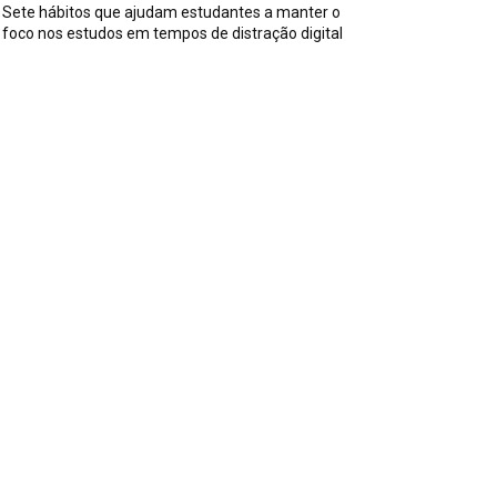
Sete hábitos que ajudam estudantes a manter o
foco nos estudos em tempos de distração digital
ssuntos
iversos
590
iss
142
es, Pais e Filhos
136
sportes
115
aúde
96
riosidades
91
ecnologia
84
trevistas
71