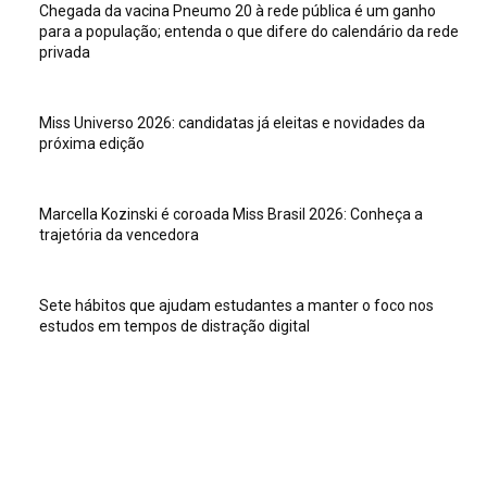
Chegada da vacina Pneumo 20 à rede pública é um ganho
para a população; entenda o que difere do calendário da rede
privada
Miss Universo 2026: candidatas já eleitas e novidades da
próxima edição
Marcella Kozinski é coroada Miss Brasil 2026: Conheça a
trajetória da vencedora
Sete hábitos que ajudam estudantes a manter o foco nos
estudos em tempos de distração digital
Veja isso
Sete hábitos que ajudam estudantes a manter o foco nos
estudos em tempos de distração digital