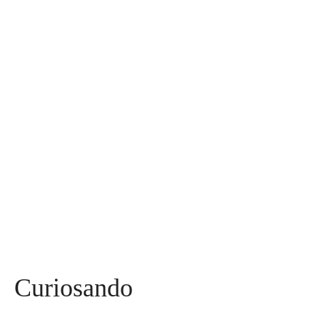
Assuntos
Diversos
590
Miss
142
Mães, Pais e Filhos
136
Esportes
115
Saúde
96
Curiosidades
91
Tecnologia
84
Entrevistas
71
Curiosando