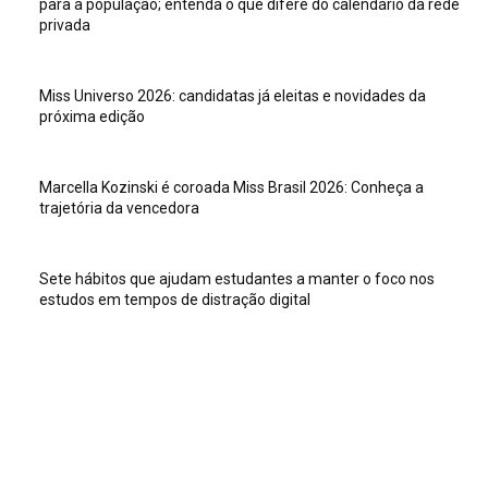
para a população; entenda o que difere do calendário da rede
privada
Miss Universo 2026: candidatas já eleitas e novidades da
próxima edição
Marcella Kozinski é coroada Miss Brasil 2026: Conheça a
trajetória da vencedora
Sete hábitos que ajudam estudantes a manter o foco nos
estudos em tempos de distração digital
Veja isso
Sete hábitos que ajudam estudantes a manter o foco nos
estudos em tempos de distração digital