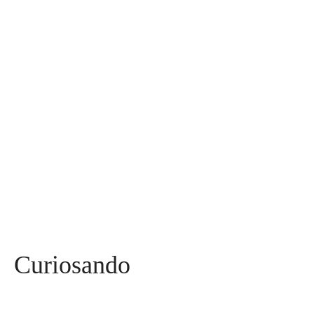
Diversos
590
Miss
142
Mães, Pais e Filhos
136
Esportes
115
Saúde
96
Curiosidades
91
Tecnologia
84
Entrevistas
71
Curiosando