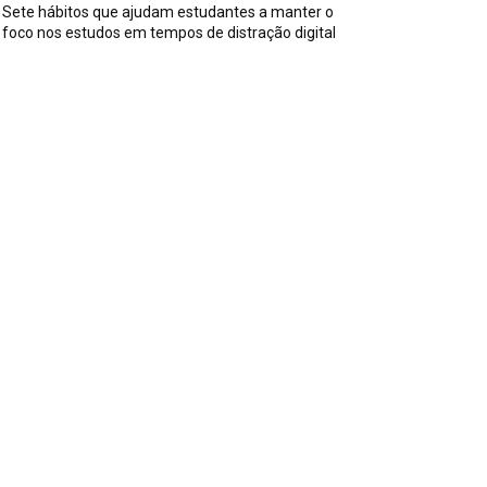
Sete hábitos que ajudam estudantes a manter o
foco nos estudos em tempos de distração digital
ssuntos
iversos
590
iss
142
es, Pais e Filhos
136
sportes
115
aúde
96
riosidades
91
ecnologia
84
trevistas
71