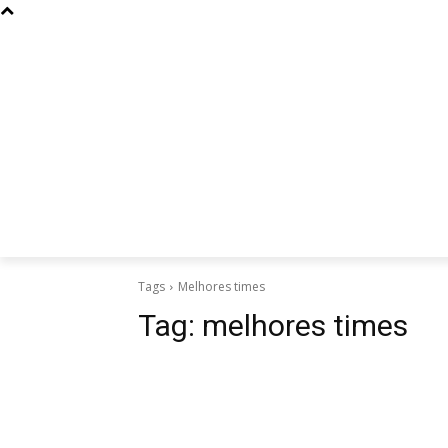
Curiosidades
Design
Dinheiro
Diversos
Esportes
Tags
Melhores times
Tag:
melhores times