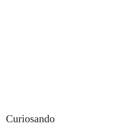
Assuntos
Diversos
590
Miss
142
Mães, Pais e Filhos
136
Esportes
115
Saúde
96
Curiosidades
91
Tecnologia
84
Entrevistas
71
Curiosando