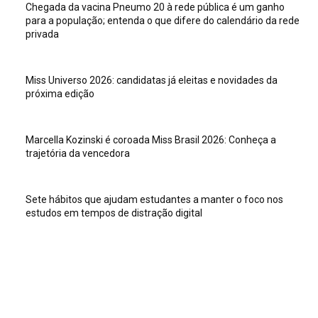
Chegada da vacina Pneumo 20 à rede pública é um ganho
para a população; entenda o que difere do calendário da rede
privada
Miss Universo 2026: candidatas já eleitas e novidades da
próxima edição
Marcella Kozinski é coroada Miss Brasil 2026: Conheça a
trajetória da vencedora
Sete hábitos que ajudam estudantes a manter o foco nos
estudos em tempos de distração digital
Veja isso
Sete hábitos que ajudam estudantes a manter o foco nos
estudos em tempos de distração digital