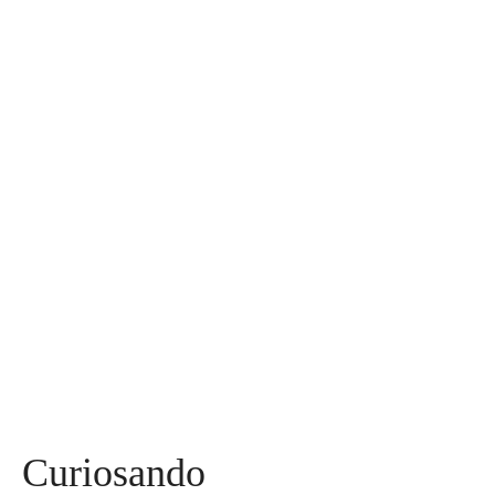
30
Assuntos
Diversos
590
Miss
142
Mães, Pais e Filhos
136
Esportes
115
Saúde
96
Curiosidades
91
Tecnologia
84
Entrevistas
71
Curiosando