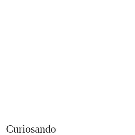
30
Assuntos
Diversos
590
Miss
142
Mães, Pais e Filhos
136
Esportes
115
Saúde
96
Curiosidades
91
Tecnologia
84
Entrevistas
71
Curiosando