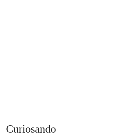
30
Assuntos
Diversos
590
Miss
142
Mães, Pais e Filhos
136
Esportes
115
Saúde
96
Curiosidades
91
Tecnologia
84
Entrevistas
71
Curiosando