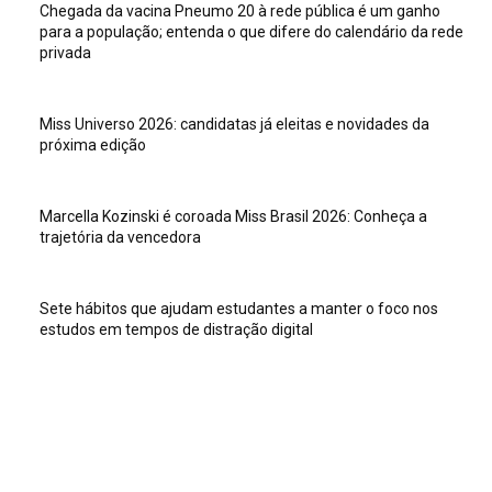
Chegada da vacina Pneumo 20 à rede pública é um ganho
para a população; entenda o que difere do calendário da rede
privada
Miss Universo 2026: candidatas já eleitas e novidades da
próxima edição
Marcella Kozinski é coroada Miss Brasil 2026: Conheça a
trajetória da vencedora
Sete hábitos que ajudam estudantes a manter o foco nos
estudos em tempos de distração digital
Veja isso
Sete hábitos que ajudam estudantes a manter o foco nos
estudos em tempos de distração digital