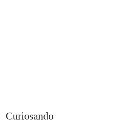
Assuntos
Diversos
590
Miss
142
Mães, Pais e Filhos
136
Esportes
115
Saúde
96
Curiosidades
91
Tecnologia
84
Entrevistas
71
Curiosando