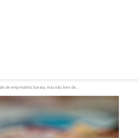
Mães, Pais e Filhos
Miss
Mulher
Saúde
Tecnologia
e de empréstimo barata, mas não livre de...
D
C
m
b
r