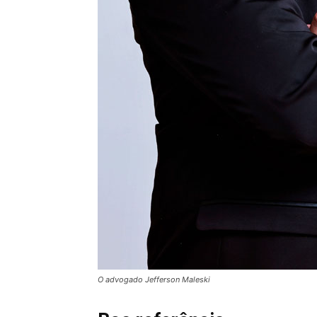
O advogado Jefferson Maleski