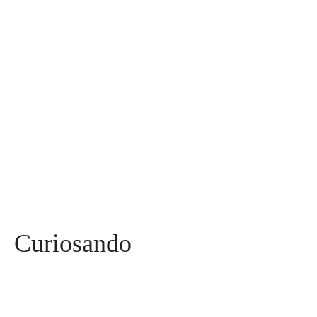
Diversos
590
Miss
142
Mães, Pais e Filhos
136
Esportes
115
Saúde
96
Curiosidades
91
Tecnologia
84
Entrevistas
71
Curiosando