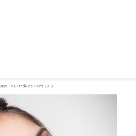
Mães, Pais e Filhos
Miss
Mulher
Saúde
Tecnologia
 Miss Rio Grande do Norte 2013
E
1
A
N