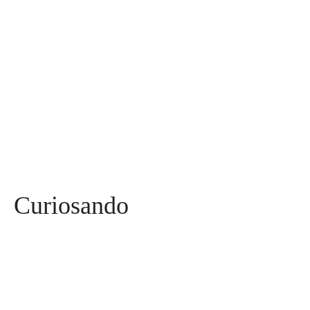
Mães, Pais e Filhos
136
Esportes
115
Saúde
96
Curiosidades
91
Tecnologia
84
Entrevistas
71
Curiosando