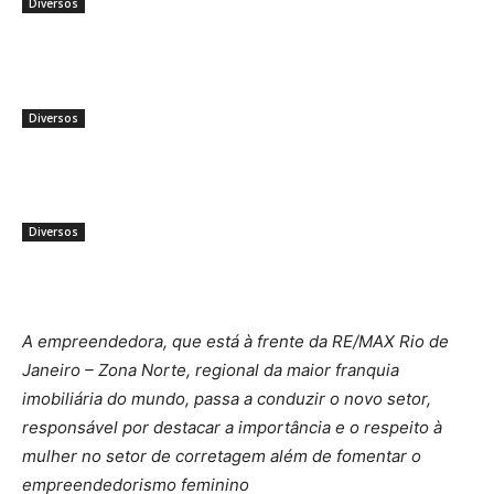
Diversos
Frases para Instagram: Como
Escolher Mensagens que
Despertam Conexão
Diversos
Tailândia 2026: Guia Completo com
Pacotes de Viagem e a Melhor
Época para Visitar
Diversos
A empreendedora, que está à frente da RE/MAX Rio de
Janeiro – Zona Norte, regional da maior franquia
imobiliária do mundo, passa a conduzir o novo setor,
responsável por destacar a importância e o respeito à
mulher no setor de corretagem além de fomentar o
empreendedorismo feminino