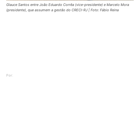
Glauce Santos entre João Eduardo Corrêa (vice-presidente) e Marcelo Mora
(presidente), que assumem a gestão do CRECI-RJ | Foto: Fábio Reina
Diversos
Glauce Santos assume a
Diretoria da Mulher na nova
gestão do CRECI-RJ
Por:
Redação