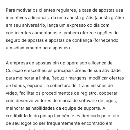
Para motivar os clientes regulares, a casa de apostas usa
incentivos adicionais. dá uma aposta grátis (aposta grátis)
em seu aniversário, lança um expresso do dia com
coeficientes aumentados e também oferece opções de
seguro de apostas e apostas de confiança (fornecendo
um adiantamento para apostas).
A empresa de apostas pin up opera sob a licença de
Curaçao e escolheu as principais áreas de sua atividade
para melhorar a linha, Reduzir margens, modificar ofertas
de bônus, expandir a cobertura de Transmissões de
vídeo, facilitar os procedimentos de registro, cooperar
com desenvolvedores de marca de software de jogos,
melhorar as habilidades da equipe de suporte. A
credibilidade do pin up também é evidenciada pelo fato
de seu logotipo ser frequentemente encontrado em