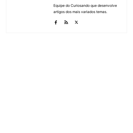
Equipe do Curiosando que desenvolve
artigos dos mais variados temas.