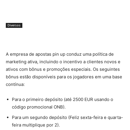
Tailândia 2026: Guia Completo com
Pacotes de Viagem e a Melhor
Época para Visitar
Diversos
A empresa de apostas pin up conduz uma política de
marketing ativa, incluindo o incentivo a clientes novos e
ativos com bônus e promoções especiais. Os seguintes
bônus estão disponíveis para os jogadores em uma base
contínua:
Para o primeiro depósito (até 2500 EUR usando o
código promocional ONB).
Para um segundo depósito (Feliz sexta-feira e quarta-
feira multiplique por 2).