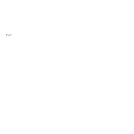
Montadoras: quem é dona de
quem?
Por:
Rodrigo Piva