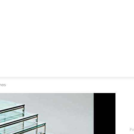
Mães, Pais e Filhos
Miss
Mulher
Saúde
Tecnologia
enos
D
M
p
Po