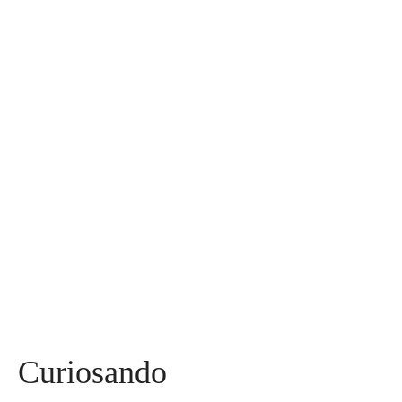
30
Assuntos
Diversos
590
Miss
142
Mães, Pais e Filhos
136
Esportes
115
Saúde
96
Curiosidades
91
Tecnologia
84
Entrevistas
71
Curiosando