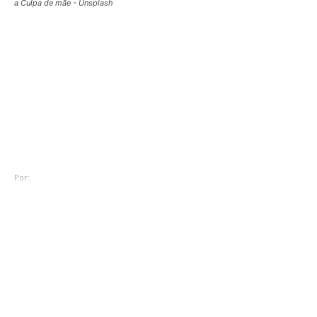
a Culpa de mãe - Unsplash
Mulher
Pesquisa aponta que 85%
das mulheres em todo o
mundo ainda sofrem com a
‘Culpa de mãe’
Por:
Redação