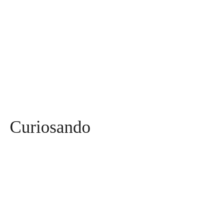
Esportes
115
Saúde
96
Curiosidades
91
Tecnologia
84
Entrevistas
71
Curiosando