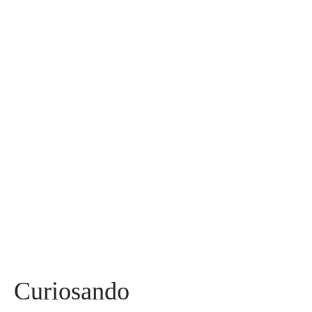
30
Assuntos
Diversos
590
Miss
142
Mães, Pais e Filhos
136
Esportes
115
Saúde
96
Curiosidades
91
Tecnologia
84
Entrevistas
71
Curiosando