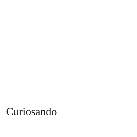
Diversos
590
Miss
142
Mães, Pais e Filhos
136
Esportes
115
Saúde
96
Curiosidades
91
Tecnologia
84
Entrevistas
71
Curiosando