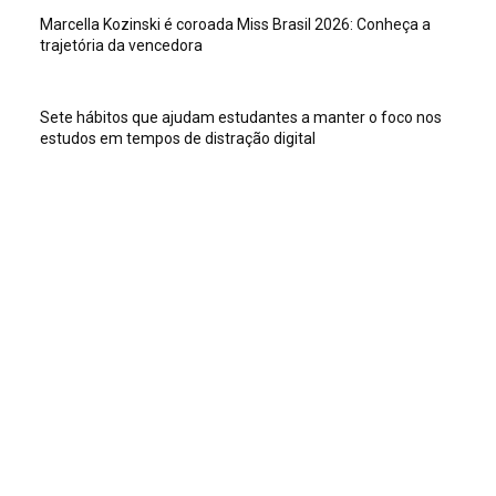
Marcella Kozinski é coroada Miss Brasil 2026: Conheça a
trajetória da vencedora
Sete hábitos que ajudam estudantes a manter o foco nos
estudos em tempos de distração digital
Veja isso
Sete hábitos que ajudam estudantes a manter o foco nos
estudos em tempos de distração digital
Dia Mundial do TDAH destaca como a postura dos adultos
ajuda crianças a superar crises
Exaustão materna e estresse crônico podem acelerar o
envelhecimento biológico em até 10 anos