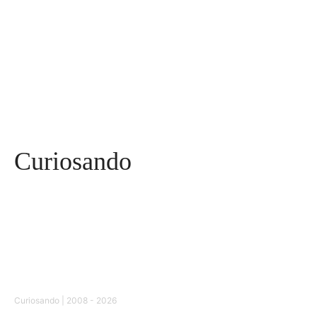
Saúde
96
Curiosidades
91
Tecnologia
84
Entrevistas
71
Curiosando
Curiosando | 2008 - 2026