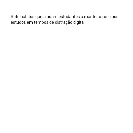
Sete hábitos que ajudam estudantes a manter o foco nos
estudos em tempos de distração digital
Veja isso
Sete hábitos que ajudam estudantes a manter o foco nos
estudos em tempos de distração digital
Dia Mundial do TDAH destaca como a postura dos adultos
ajuda crianças a superar crises
Exaustão materna e estresse crônico podem acelerar o
envelhecimento biológico em até 10 anos
Ou isso