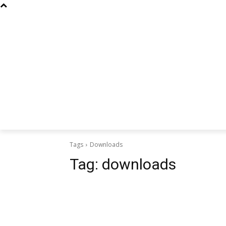
Curiosidades
Design
Dinheiro
Diversos
Esportes
Tags
Downloads
Tag:
downloads