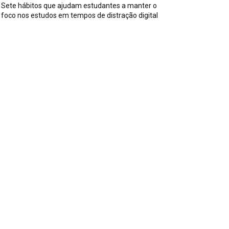
Sete hábitos que ajudam estudantes a manter o
foco nos estudos em tempos de distração digital
ssuntos
iversos
590
iss
142
es, Pais e Filhos
136
sportes
115
aúde
96
riosidades
91
ecnologia
84
trevistas
71