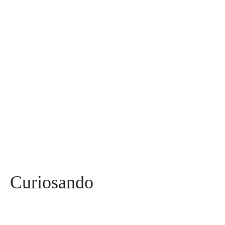
Diversos
590
Miss
142
Mães, Pais e Filhos
136
Esportes
115
Saúde
96
Curiosidades
91
Tecnologia
84
Entrevistas
71
Curiosando