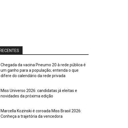
RECENTES
Chegada da vacina Pneumo 20 à rede pública é
um ganho para a população; entenda o que
difere do calendário da rede privada
Miss Universo 2026: candidatas já eleitas e
novidades da próxima edição
Marcella Kozinski é coroada Miss Brasil 2026:
Conheça a trajetória da vencedora