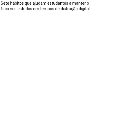
Sete hábitos que ajudam estudantes a manter o
foco nos estudos em tempos de distração digital
ssuntos
iversos
590
iss
142
es, Pais e Filhos
136
sportes
115
aúde
96
riosidades
91
ecnologia
84
trevistas
71