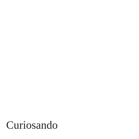
Assuntos
Diversos
590
Miss
142
Mães, Pais e Filhos
136
Esportes
115
Saúde
96
Curiosidades
91
Tecnologia
84
Entrevistas
71
Curiosando