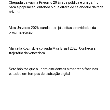
Chegada da vacina Pneumo 20 à rede pública é um ganho
para a população; entenda o que difere do calendário da rede
privada
Miss Universo 2026: candidatas já eleitas e novidades da
próxima edição
Marcella Kozinski é coroada Miss Brasil 2026: Conheça a
trajetória da vencedora
Sete hábitos que ajudam estudantes a manter o foco nos
estudos em tempos de distração digital
Veja isso
Sete hábitos que ajudam estudantes a manter o foco nos
estudos em tempos de distração digital