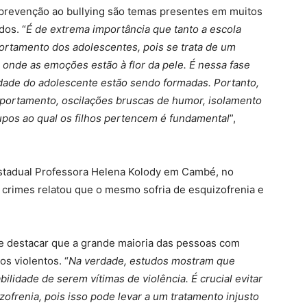
 prevenção ao bullying são temas presentes em muitos
dos. “
É de extrema importância que tanto a escola
ortamento dos adolescentes, pois se trata de um
 onde as emoções estão à flor da pele. É nessa fase
idade do adolescente estão sendo formadas. Portanto,
portamento, oscilações bruscas de humor, isolamento
rupos ao qual os filhos pertencem é fundamental
”,
Estadual Professora Helena Kolody em Cambé, no
s crimes relatou que o mesmo sofria de esquizofrenia e
nte destacar que a grande maioria das pessoas com
s violentos. “
Na verdade, estudos mostram que
lidade de serem vítimas de violência. É crucial evitar
ofrenia, pois isso pode levar a um tratamento injusto