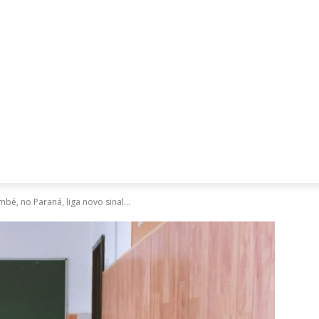
Mães, Pais e Filhos
Miss
Mulher
Saúde
Tecnologia
bé, no Paraná, liga novo sinal...
D
T
d
n
a