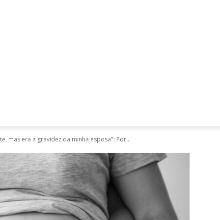
Mães, Pais e Filhos
Miss
Mulher
Saúde
Tecnologia
te, mas era a gravidez da minha esposa": Por...
M
“
m
e
h