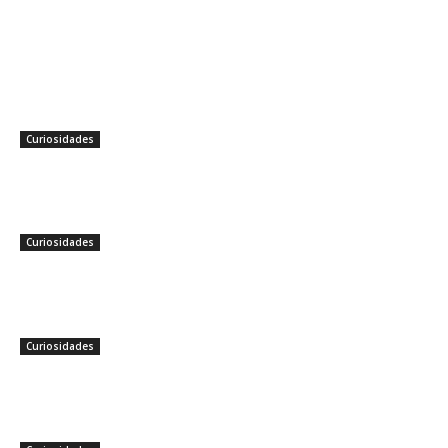
Talvez você queira ver também
As Últimas Águas Intocadas:
Fronteiras Marinhas Ocultas Ainda
Desconhecidas Pela Maioria dos
Viajantes
Curiosidades
Os Carros Mais Rápidos do Mundo
em 2025
Curiosidades
Os Carros Mais Caros do Mundo
em 2025
Curiosidades
Sites não confiáveis de 2024
segundo o PROCON