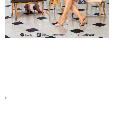
Diversos
Para maratonar! Conheça
Chloé&Valentina, primeira
série de ficção em podcast
da Speak Dreams
Por:
Redação