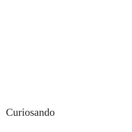
Assuntos
Diversos
590
Miss
142
Mães, Pais e Filhos
136
Esportes
115
Saúde
96
Curiosidades
91
Tecnologia
84
Entrevistas
71
Curiosando