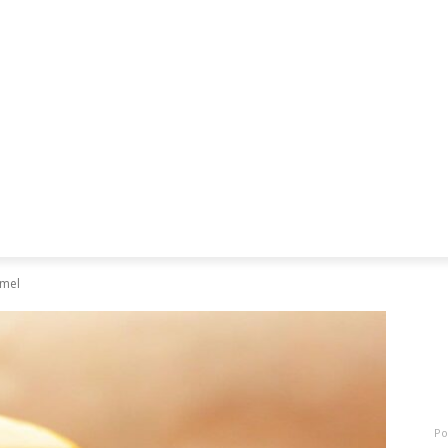
Mães, Pais e Filhos
Miss
Mulher
Saúde
Tecnologia
 mel
S
D
s
Po