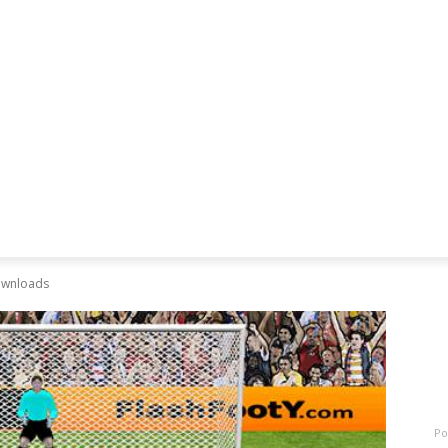
Mães, Pais e Filhos
Miss
Mulher
Saúde
Tecnologia
ownloads
D
M
s
Po